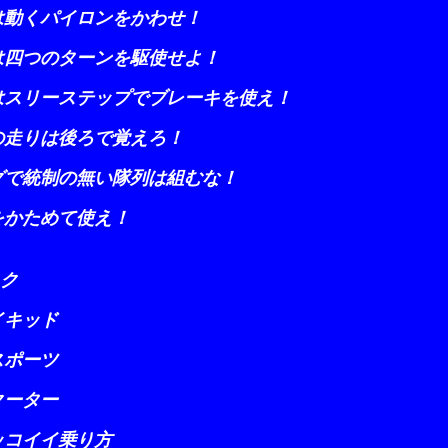
くパイロンをかわせ！
つのターンを駆使せよ！
リーステップでブレーキを使え！
りは後ろで覚えろ！
統制の無い隊列は組むな！
ためて使え！
ック
キッド
ポーツ
ーター
イ乗り方