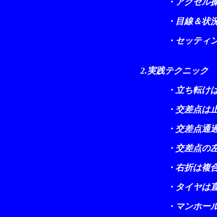
・アクセル操
・
目線＆状
・セッティング
2.実践テクニック
・立ち転けは足
・交差点は止め
・交差点通過は
・交差点の左
・右折は複合
・タイヤは直線
・マンホール通