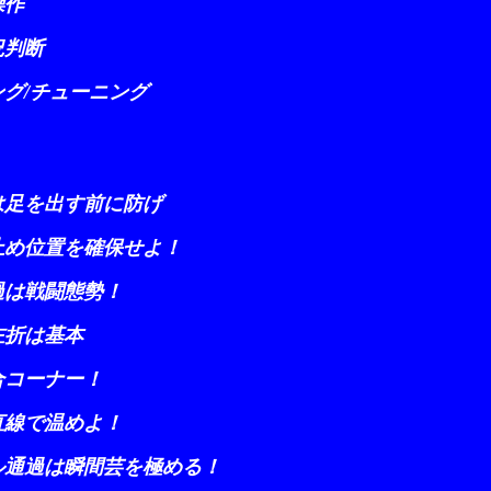
作
況判断
/チューニング
を出す前に防げ
位置を確保せよ！
戦闘態勢！
折は基本
コーナー！
で温めよ！
過は瞬間芸を極める！