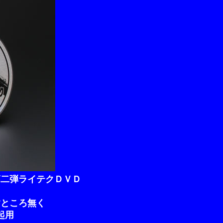
第二弾ライテクＤＶＤ
すところ無く
起用