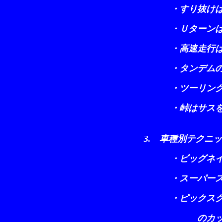
・すり抜けは動
・Ｕターンは四
・高速走行はス
・タンデムの走
・ツーリングで
・峠はサスをか
3. 車種別テクニ
・ビッグネイ
・スーパース
・ピックスク
のカッコイ