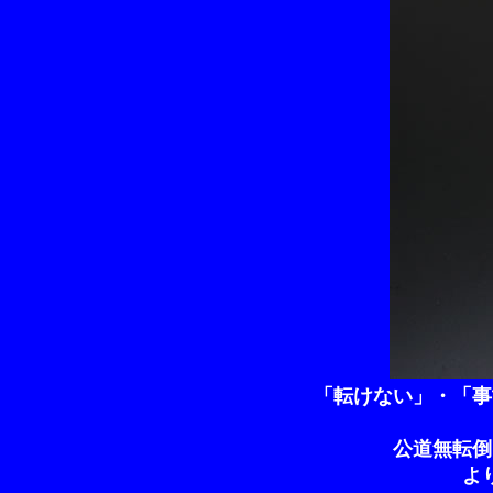
「転けない」・「事
公道無転倒
よ