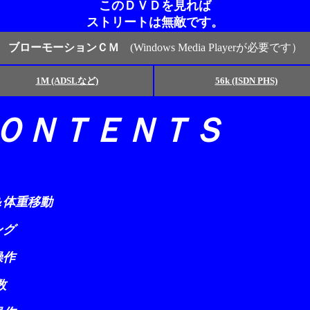
このＤＶＤを見れば
ストリートは無敵です。
ブローモーションＣＭ
(Windows Media Playerが必要です
1M (ADSLなど)
56k (ISDN PHS)
ＯＮＴＥＮＴＳ
体重移動
グ
作
数