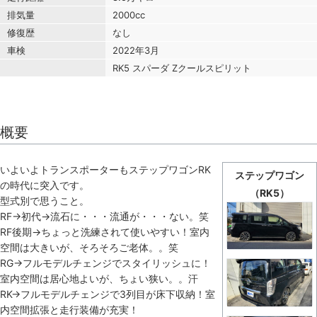
排気量
2000cc
修復歴
なし
車検
2022年3月
RK5 スパーダ Zクールスピリット
概要
いよいよトランスポーターもステップワゴンRK
ステップワゴン
の時代に突入です。
（RK5）
型式別で思うこと。
RF→初代→流石に・・・流通が・・・ない。笑
RF後期→ちょっと洗練されて使いやすい！室内
空間は大きいが、そろそろご老体。。笑
RG→フルモデルチェンジでスタイリッシュに！
室内空間は居心地よいが、ちょい狭い。。汗
RK→フルモデルチェンジで3列目が床下収納！室
内空間拡張と走行装備が充実！