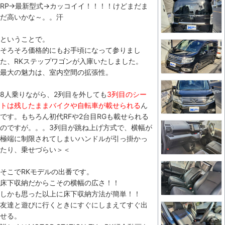
RP→最新型式→カッコイイ！！！！けどまだま
だ高いかな～。。汗
ということで。
そろそろ価格的にもお手頃になって参りまし
た、RKステップワゴンが入庫いたしました。
最大の魅力は、室内空間の拡張性。
8人乗りながら、2列目を外しても
3列目のシー
トは残したままバイクや自転車が載せられる
ん
です。もちろん初代RFや2台目RGも載せられる
のですが。。。3列目が跳ね上げ方式で、横幅が
極端に制限されてしまいハンドルが引っ掛かっ
たり、乗せづらい＞＜
そこでRKモデルの出番です。
床下収納だからこその横幅の広さ！！
しかも思った以上に床下収納方法が簡単！！
友達と遊びに行くときにすぐにしまえてすぐ出
せる。