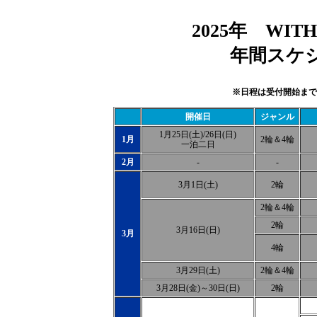
2025年 WI
年間スケジ
※日程は受付開始まで
開催日
ジャンル
1月25日(土)/26日(日)
1月
2輪＆4輪
一泊二日
2月
-
-
3月1日(土)
2輪
2輪＆4輪
2輪
3月16日(日)
3月
4輪
3月29日(土)
2輪＆4輪
3月28日(金)～30日(日)
2輪