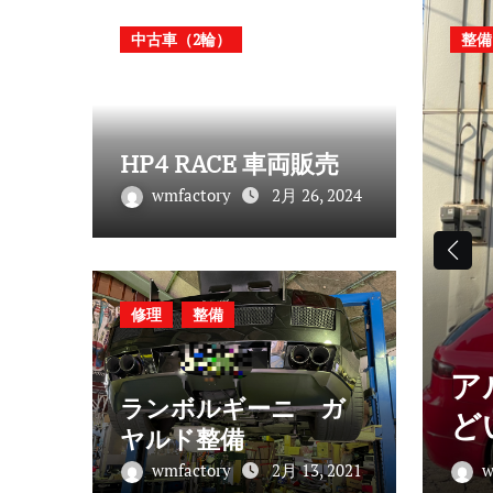
中古車（2輪）
整備
HP4 RACE 車両販売
wmfactory
2月 26, 2024
修理
整備
ア
ランボルギーニ ガ
ーニ ガヤルド整備
ど
ヤルド整備
13, 2021
wmfactory
2月 13, 2021
w