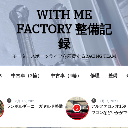
WITH ME
FACTORY 整備記
録
モータースポーツライフを応援するRACING TEAM
ス
中古車（2輪）
中古車（4輪）
修理
整備
2月 13, 2021
2月 7, 2021
ランボルギーニ ガヤルド整備
アルファロメオ159
3
ワゴンなどいかがで