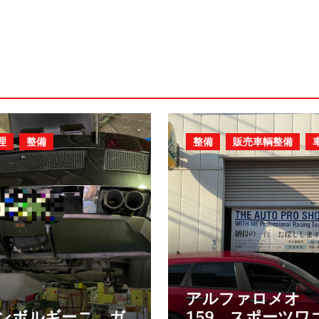
理
整備
整備
販売車輌整備
アルファロメオ
ンボルギーニ ガ
159 スポーツワ