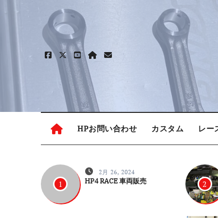
内
容
を
ス
キ
ッ
プ
HPお問い合わせ
カスタム
レー
2月 26, 2024
HP4 RACE 車両販売
1
2