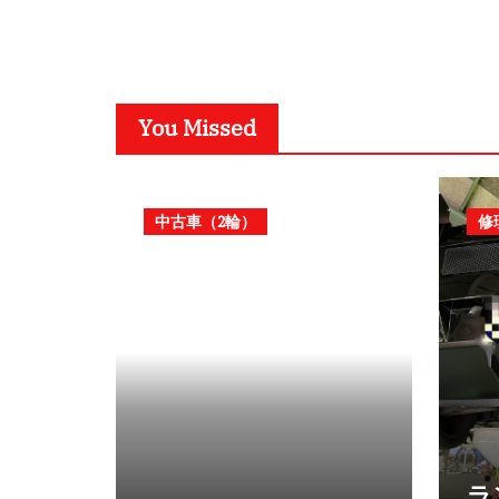
You Missed
中古車（2輪）
修
ラ