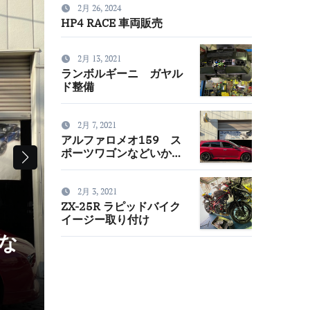
2月 26, 2024
HP4 RACE 車両販売
カスタム
2月 13, 2021
ランボルギーニ ガヤル
ド整備
2月 7, 2021
アルファロメオ159 ス
ポーツワゴンなどいかが
でしょう？
2月 3, 2021
ZX-25R ラピッドバイク
イージー取り付け
な
ZX-25R ラピッドバイク
け
wmfactory
2月 3, 2021