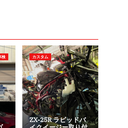
車検
カスタム
ZX-25R ラピッドバ
ゴ
イクイージー取り付