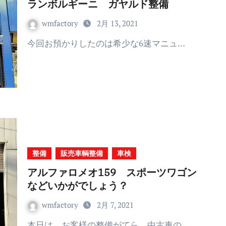
ランボルギーニ ガヤルド整備
wmfactory
2月 13, 2021
今回お預かりしたのは希少な6速マニュ…
整備
販売車輌整備
車検
アルファロメオ159 スポーツワゴン
などいかがでしょう？
wmfactory
2月 7, 2021
本日は、お客様の整備がてら、中古車の…