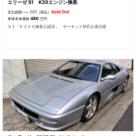
エリーゼ S1 K20エンジン換装
Sold Out
支払総額
---
万円（税込）
480
車体本体価格
万円
Ｓ１「Ｋ２０Ａ換装公認済」 サーキット対応公道仕様