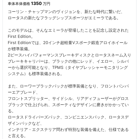
1350
車体本体価格
万円
コーリン・チャップマンのヴィジョンを、新たな時代に繋いだ、
ロータスの新たなフラッグシップスポーツがエミーラである。
このモデルは、そんなエミーラが登場したことを記念し設定された
First Edition。
First Editionでは、20インチ超軽量Vスポーク鍛造アロイホイール
が標準装備。
2ピースハイパフォーマンスブレーキディスクとロータスネーム入り
ブレーキキャリパーは、ブラックの他にレッド、イエロー、シルバ
ーから選択可能となり、TPMS（タイヤプレッシャーモニタリング
システム）も標準装備される。
また、ローワーブラックパックが標準装備となり、フロントバンパ
ーエアブレード、
フロントスプリッター、サイドシル、リアディフューザーがグロス
ブラックで仕上げられ、スポーティなデザインに磨きがかかってい
る。
ロータスドライバーズパック、コンビニエンスパック、ロータスデ
ザインパックなど、
インテリア・エクステリア問わず特別な装備を備えた、仕様である
と言える。