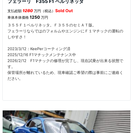
フェラーリ F355 F1 ベルリネッタ
1280
Sold Out
支払総額
万円（税込）
1250
車体本体価格
万円
３５５Ｆ１ベルリネッタ。Ｆ３５５のセミＡＴ版。
フェラーリならではのフォルムやエンジンにＦ１マチックの運転の
しやすさ！
2023/3/12：KeePerコーティング済
2025/12/16 F1マチックメンテナンス中
2026/2/12 F1マチックの修理が完了し、現在試乗が出来る状態で
す。
保管場所が離れているため、現車確認ご希望の際は事前にご連絡く
ださい。