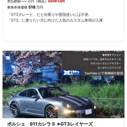
Sold Out
支払総額
---
万円（税込）
518
車体本体価格
万円
「GT3グレード」だと街乗りや普段使いには不便。
「GT3」に乗りたい方に向けた人気のカスタム車両が入庫
ポルシェ 911カレラＳ ※GT3レイヤーズ