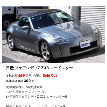
日産 フェアレディZ Z33 ロードスター
320
Sold Out
支払総額
万円（税込）
300
車体本体価格
万円
絶滅危惧種V6NA大排気量!!
しかも電動オープントップの
レア車両フェアレディZ Z33 ロードスター!!
原点とも言えるダットサン フェアレディを