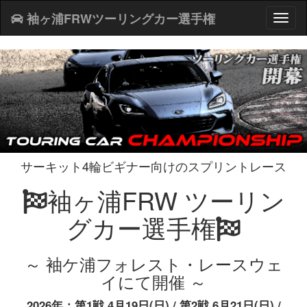
袖ヶ浦FRWツーリングカー選手権
Toggl
naviga
サーキット4輪ビギナー向けのスプリントレース
袖ヶ浦FRW ツーリン
グカー選手権
～ 袖ケ浦フォレスト・レースウェ
イにて開催 ～
2026年：第1戦 4月19日(日) / 第2戦 6月21日(日) /